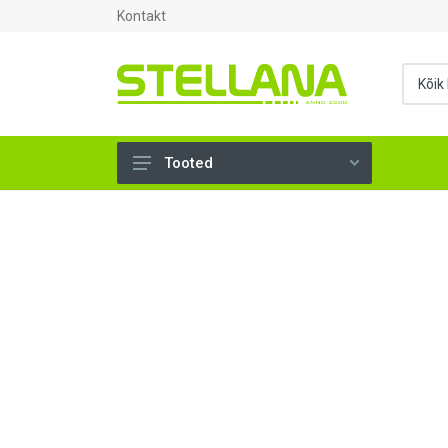
Kontakt
Tooted
UKSED, AKNAD (296)
AHJUTARBED (165)
KINNITUSVAHENDID (276)
TÖÖRIISTAD (904)
SANTEHNIKA (1503)
VENTILATSIOON (209)
KARKASS (58)