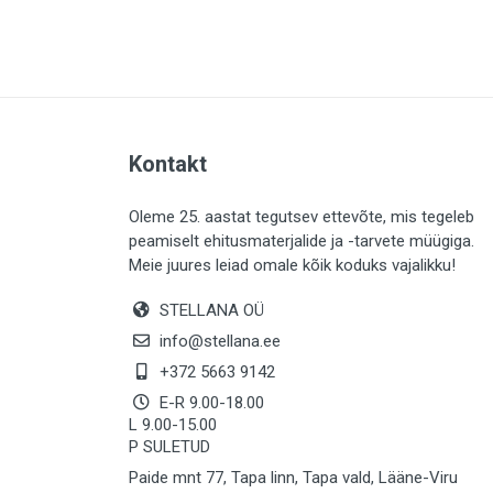
PLAADID (63)
ELEKTER (765)
KATUS (13)
SAEMATERJALID (8)
Kontakt
LIISTUD (183)
KIVID (31)
Oleme 25. aastat tegutsev ettevõte, mis tegeleb
peamiselt ehitusmaterjalide ja -tarvete müügiga.
KATTED (132)
Meie juures leiad omale kõik koduks vajalikku!
AIATARBED (648)
STELLANA OÜ
MAALRITARBED (1027)
info@stellana.ee
SOOJUSTUS (16)
+372 5663 9142
E-R 9.00-18.00
KEEMIA (220)
L 9.00-15.00
P SULETUD
TÖÖRIIDED (117)
Paide mnt 77, Tapa linn, Tapa vald, Lääne-Viru
SAUN (8)