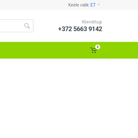
Keele valik:
ET
Klienditugi
+372 5663 9142
0