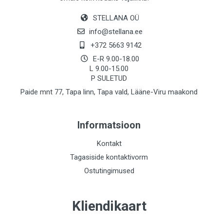
STELLANA OÜ
info@stellana.ee
+372 5663 9142
E-R 9.00-18.00
L 9.00-15.00
P SULETUD
Paide mnt 77, Tapa linn, Tapa vald, Lääne-Viru maakond
Informatsioon
Kontakt
Tagasiside kontaktivorm
Ostutingimused
Kliendikaart