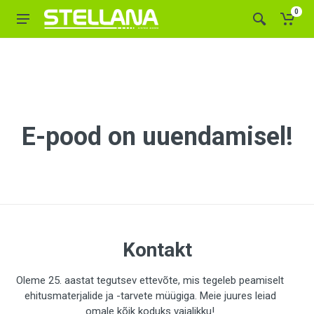
0
E-pood on uuendamisel!
Kontakt
Oleme 25. aastat tegutsev ettevõte, mis tegeleb peamiselt
ehitusmaterjalide ja -tarvete müügiga. Meie juures leiad
omale kõik koduks vajalikku!