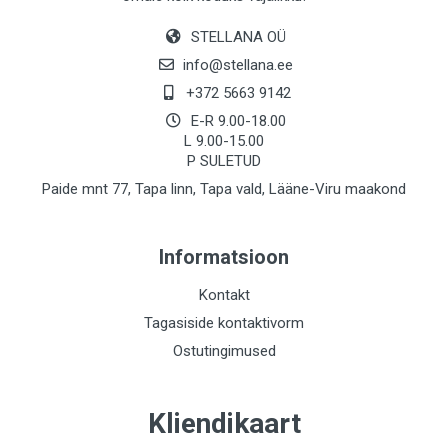
STELLANA OÜ
info@stellana.ee
+372 5663 9142
E-R 9.00-18.00
L 9.00-15.00
P SULETUD
Paide mnt 77, Tapa linn, Tapa vald, Lääne-Viru maakond
Informatsioon
Kontakt
Tagasiside kontaktivorm
Ostutingimused
Kliendikaart