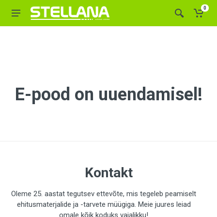
0
E-pood on uuendamisel!
Kontakt
Oleme 25. aastat tegutsev ettevõte, mis tegeleb peamiselt
ehitusmaterjalide ja -tarvete müügiga. Meie juures leiad
omale kõik koduks vajalikku!