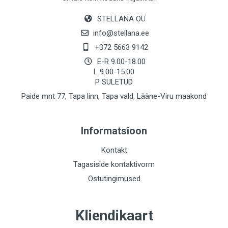
STELLANA OÜ
info@stellana.ee
+372 5663 9142
E-R 9.00-18.00
L 9.00-15.00
P SULETUD
Paide mnt 77, Tapa linn, Tapa vald, Lääne-Viru maakond
Informatsioon
Kontakt
Tagasiside kontaktivorm
Ostutingimused
Kliendikaart