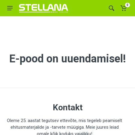
0
E-pood on uuendamisel!
Kontakt
Oleme 25. aastat tegutsev ettevõte, mis tegeleb peamiselt
ehitusmaterjalide ja -tarvete müügiga. Meie juures leiad
omale kõik koduks vajalikku!