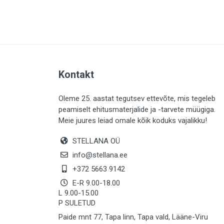
PLAADID (63)
ELEKTER (765)
KATUS (13)
SAEMATERJALID (8)
Kontakt
LIISTUD (183)
KIVID (31)
Oleme 25. aastat tegutsev ettevõte, mis tegeleb
peamiselt ehitusmaterjalide ja -tarvete müügiga.
KATTED (132)
Meie juures leiad omale kõik koduks vajalikku!
AIATARBED (648)
STELLANA OÜ
MAALRITARBED (1025)
info@stellana.ee
SOOJUSTUS (16)
+372 5663 9142
E-R 9.00-18.00
KEEMIA (220)
L 9.00-15.00
P SULETUD
TÖÖRIIDED (117)
Paide mnt 77, Tapa linn, Tapa vald, Lääne-Viru
SAUN (8)