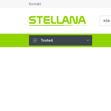
Kontakt
Tooted
UKSED, AKNAD (296)
AHJUTARBED (165)
KINNITUSVAHENDID (276)
TÖÖRIISTAD (901)
SANTEHNIKA (1501)
VENTILATSIOON (209)
KARKASS (58)