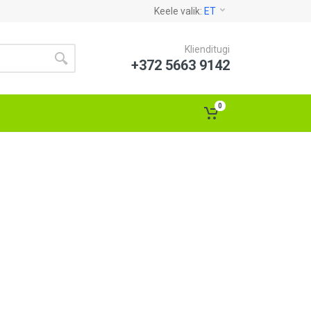
Keele valik:
ET
Klienditugi
+372 5663 9142
0