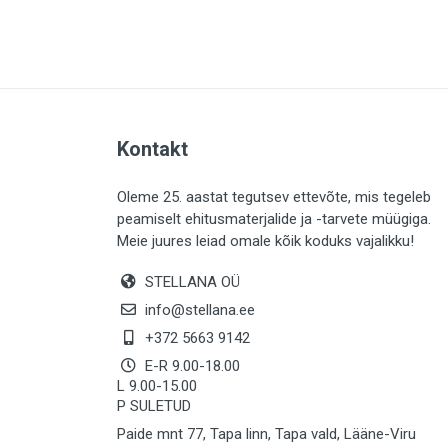
PLAADID (64)
ELEKTER (765)
KATUS (13)
SAEMATERJALID (8)
Kontakt
LIISTUD (184)
KIVID (31)
Oleme 25. aastat tegutsev ettevõte, mis tegeleb
peamiselt ehitusmaterjalide ja -tarvete müügiga.
KATTED (134)
Meie juures leiad omale kõik koduks vajalikku!
AIATARBED (647)
STELLANA OÜ
MAALRITARBED (1029)
info@stellana.ee
SOOJUSTUS (15)
+372 5663 9142
E-R 9.00-18.00
KEEMIA (221)
L 9.00-15.00
P SULETUD
TÖÖRIIDED (117)
Paide mnt 77, Tapa linn, Tapa vald, Lääne-Viru
SAUN (8)