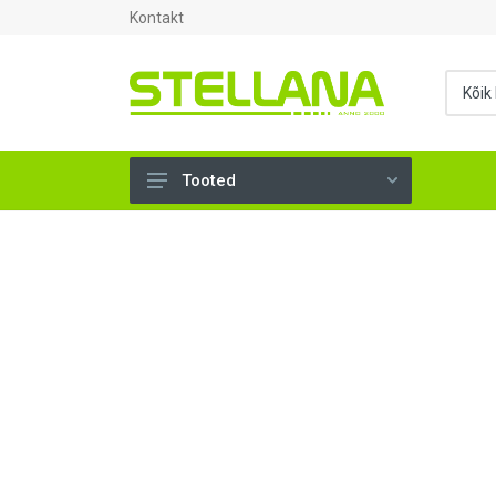
Kontakt
Tooted
UKSED, AKNAD (295)
AHJUTARBED (165)
KINNITUSVAHENDID (276)
TÖÖRIISTAD (904)
SANTEHNIKA (1498)
VENTILATSIOON (209)
KARKASS (57)