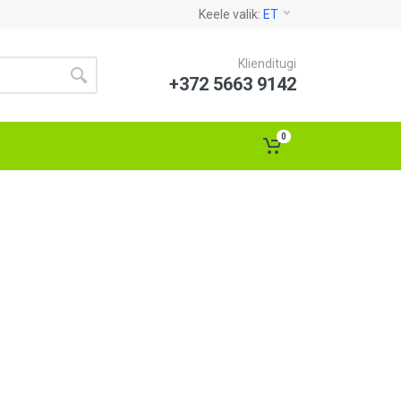
Keele valik:
ET
Klienditugi
+372 5663 9142
0