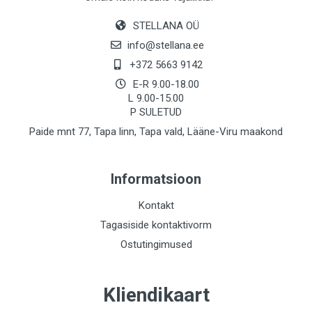
STELLANA OÜ
info@stellana.ee
+372 5663 9142
E-R 9.00-18.00
L 9.00-15.00
P SULETUD
Paide mnt 77, Tapa linn, Tapa vald, Lääne-Viru maakond
Informatsioon
Kontakt
Tagasiside kontaktivorm
Ostutingimused
Kliendikaart