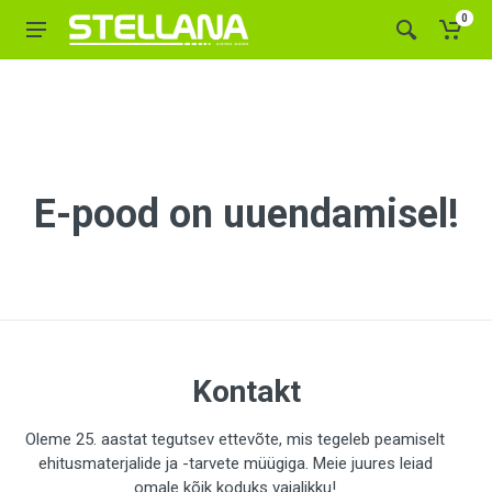
0
E-pood on uuendamisel!
Kontakt
Oleme 25. aastat tegutsev ettevõte, mis tegeleb peamiselt
ehitusmaterjalide ja -tarvete müügiga. Meie juures leiad
omale kõik koduks vajalikku!