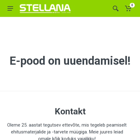
0
E-pood on uuendamisel!
Kontakt
Oleme 25. aastat tegutsev ettevõte, mis tegeleb peamiselt
ehitusmaterjalide ja -tarvete müügiga. Meie juures leiad
omale kõik koduks vajalikku!