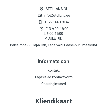
STELLANA OÜ
info@stellana.ee
+372 5663 9142
E-R 9.00-18.00
L 9.00-15.00
P SULETUD
Paide mnt 77, Tapa linn, Tapa vald, Lääne-Viru maakond
Informatsioon
Kontakt
Tagasiside kontaktivorm
Ostutingimused
Kliendikaart