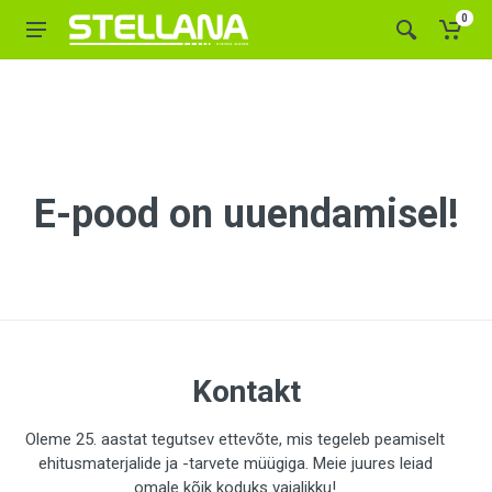
0
E-pood on uuendamisel!
Kontakt
Oleme 25. aastat tegutsev ettevõte, mis tegeleb peamiselt
ehitusmaterjalide ja -tarvete müügiga. Meie juures leiad
omale kõik koduks vajalikku!