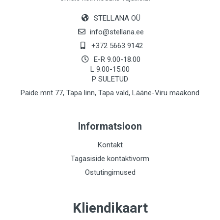
STELLANA OÜ
info@stellana.ee
+372 5663 9142
E-R 9.00-18.00
L 9.00-15.00
P SULETUD
Paide mnt 77, Tapa linn, Tapa vald, Lääne-Viru maakond
Informatsioon
Kontakt
Tagasiside kontaktivorm
Ostutingimused
Kliendikaart