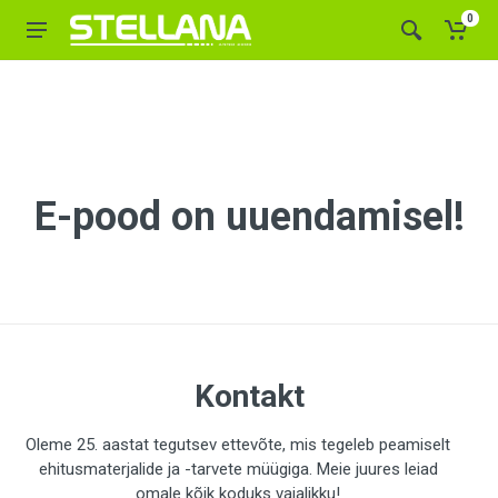
0
E-pood on uuendamisel!
Kontakt
Oleme 25. aastat tegutsev ettevõte, mis tegeleb peamiselt
ehitusmaterjalide ja -tarvete müügiga. Meie juures leiad
omale kõik koduks vajalikku!