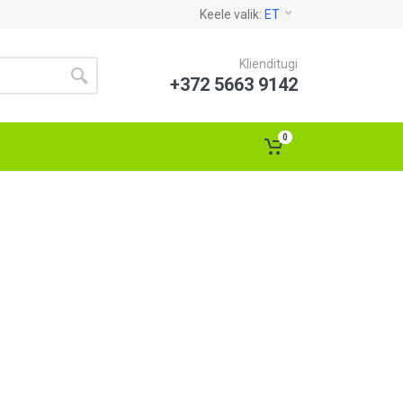
Keele valik:
ET
Klienditugi
+372 5663 9142
0