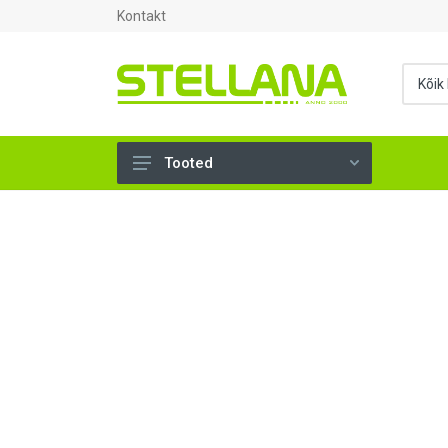
Kontakt
Tooted
UKSED, AKNAD (296)
AHJUTARBED (165)
KINNITUSVAHENDID (276)
TÖÖRIISTAD (904)
SANTEHNIKA (1503)
VENTILATSIOON (209)
KARKASS (57)