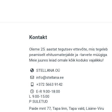
PLAADID (63)
ELEKTER (763)
KATUS (13)
SAEMATERJALID (8)
Kontakt
LIISTUD (183)
KIVID (31)
Oleme 25. aastat tegutsev ettevõte, mis tegeleb
peamiselt ehitusmaterjalide ja -tarvete müügiga.
KATTED (132)
Meie juures leiad omale kõik koduks vajalikku!
AIATARBED (647)
STELLANA OÜ
MAALRITARBED (1024)
info@stellana.ee
SOOJUSTUS (15)
+372 5663 9142
E-R 9.00-18.00
KEEMIA (220)
L 9.00-15.00
P SULETUD
TÖÖRIIDED (117)
Paide mnt 77, Tapa linn, Tapa vald, Lääne-Viru
SAUN (8)