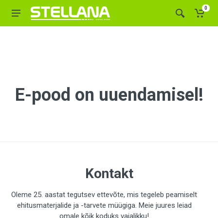
0
E-pood on uuendamisel!
Kontakt
Oleme 25. aastat tegutsev ettevõte, mis tegeleb peamiselt
ehitusmaterjalide ja -tarvete müügiga. Meie juures leiad
omale kõik koduks vajalikku!