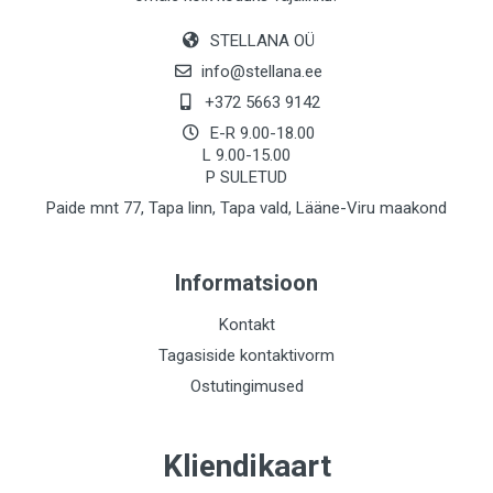
STELLANA OÜ
info@stellana.ee
+372 5663 9142
E-R 9.00-18.00
L 9.00-15.00
P SULETUD
Paide mnt 77, Tapa linn, Tapa vald, Lääne-Viru maakond
Informatsioon
Kontakt
Tagasiside kontaktivorm
Ostutingimused
Kliendikaart