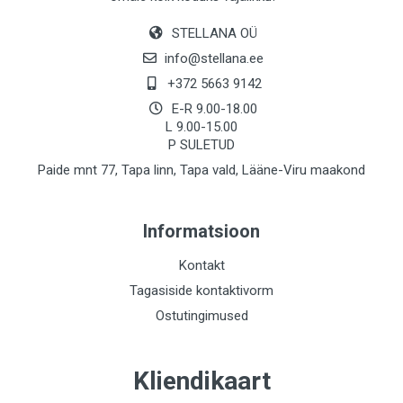
STELLANA OÜ
info@stellana.ee
+372 5663 9142
E-R 9.00-18.00
L 9.00-15.00
P SULETUD
Paide mnt 77, Tapa linn, Tapa vald, Lääne-Viru maakond
Informatsioon
Kontakt
Tagasiside kontaktivorm
Ostutingimused
Kliendikaart