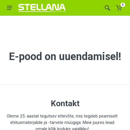
0
E-pood on uuendamisel!
Kontakt
Oleme 25. aastat tegutsev ettevõte, mis tegeleb peamiselt
ehitusmaterjalide ja -tarvete müügiga. Meie juures leiad
omale kõik koduks vajalikku!