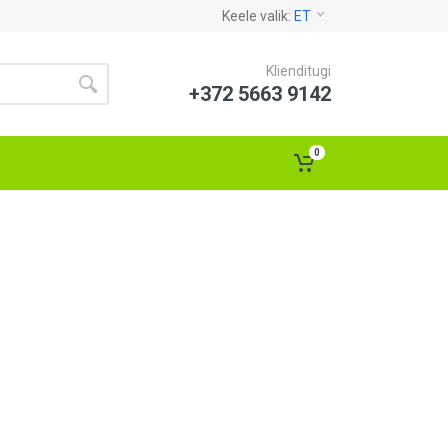
Keele valik:
ET
Klienditugi
+372 5663 9142
0