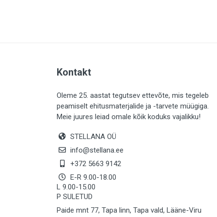
PLAADID (63)
ELEKTER (765)
KATUS (13)
SAEMATERJALID (8)
Kontakt
LIISTUD (183)
KIVID (31)
Oleme 25. aastat tegutsev ettevõte, mis tegeleb
peamiselt ehitusmaterjalide ja -tarvete müügiga.
KATTED (132)
Meie juures leiad omale kõik koduks vajalikku!
AIATARBED (648)
STELLANA OÜ
MAALRITARBED (1025)
info@stellana.ee
SOOJUSTUS (16)
+372 5663 9142
E-R 9.00-18.00
KEEMIA (220)
L 9.00-15.00
P SULETUD
TÖÖRIIDED (117)
Paide mnt 77, Tapa linn, Tapa vald, Lääne-Viru
SAUN (8)