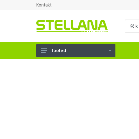
Kontakt
Tooted
UKSED, AKNAD (296)
AHJUTARBED (165)
KINNITUSVAHENDID (276)
TÖÖRIISTAD (901)
SANTEHNIKA (1501)
VENTILATSIOON (209)
KARKASS (58)