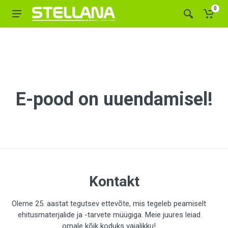
0
E-pood on uuendamisel!
Kontakt
Oleme 25. aastat tegutsev ettevõte, mis tegeleb peamiselt
ehitusmaterjalide ja -tarvete müügiga. Meie juures leiad
omale kõik koduks vajalikku!