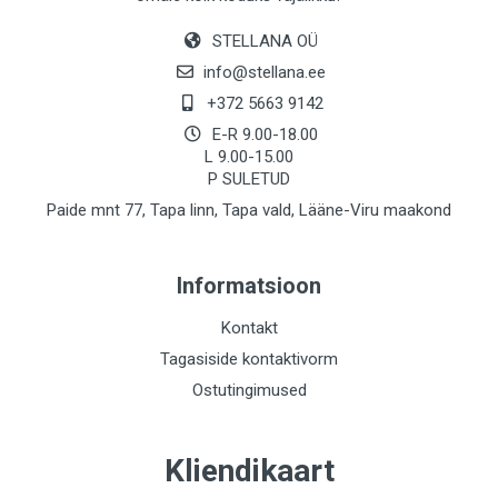
STELLANA OÜ
info@stellana.ee
+372 5663 9142
E-R 9.00-18.00
L 9.00-15.00
P SULETUD
Paide mnt 77, Tapa linn, Tapa vald, Lääne-Viru maakond
Informatsioon
Kontakt
Tagasiside kontaktivorm
Ostutingimused
Kliendikaart