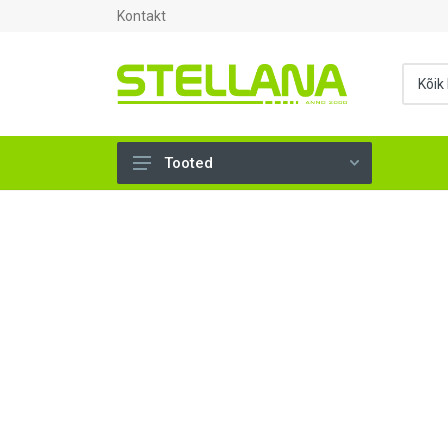
Kontakt
Tooted
UKSED, AKNAD (296)
AHJUTARBED (165)
KINNITUSVAHENDID (276)
TÖÖRIISTAD (904)
SANTEHNIKA (1503)
VENTILATSIOON (209)
KARKASS (58)