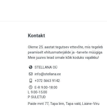
PLAADID (63)
ELEKTER (765)
KATUS (13)
SAEMATERJALID (8)
Kontakt
LIISTUD (183)
KIVID (31)
Oleme 25. aastat tegutsev ettevõte, mis tegeleb
peamiselt ehitusmaterjalide ja -tarvete müügiga.
KATTED (132)
Meie juures leiad omale kõik koduks vajalikku!
AIATARBED (648)
STELLANA OÜ
MAALRITARBED (1027)
info@stellana.ee
SOOJUSTUS (16)
+372 5663 9142
E-R 9.00-18.00
KEEMIA (220)
L 9.00-15.00
P SULETUD
TÖÖRIIDED (117)
Paide mnt 77, Tapa linn, Tapa vald, Lääne-Viru
SAUN (8)