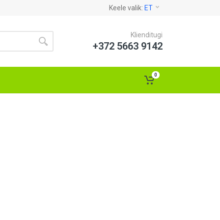
Keele valik:
ET
Klienditugi
+372 5663 9142
0