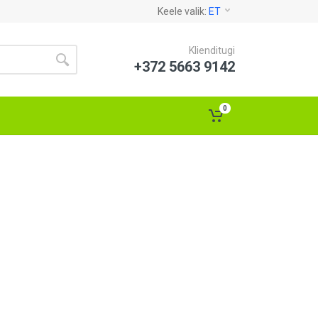
Keele valik:
ET
Klienditugi
+372 5663 9142
0