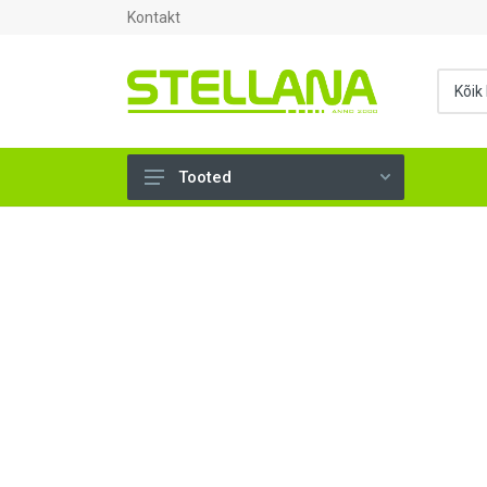
Kontakt
Tooted
UKSED, AKNAD (296)
AHJUTARBED (165)
KINNITUSVAHENDID (276)
TÖÖRIISTAD (904)
SANTEHNIKA (1503)
VENTILATSIOON (209)
KARKASS (58)