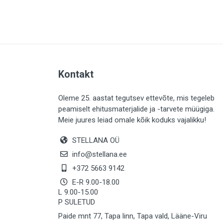
PLAADID (63)
ELEKTER (765)
KATUS (13)
SAEMATERJALID (8)
Kontakt
LIISTUD (183)
KIVID (31)
Oleme 25. aastat tegutsev ettevõte, mis tegeleb
peamiselt ehitusmaterjalide ja -tarvete müügiga.
KATTED (132)
Meie juures leiad omale kõik koduks vajalikku!
AIATARBED (648)
STELLANA OÜ
MAALRITARBED (1027)
info@stellana.ee
SOOJUSTUS (16)
+372 5663 9142
E-R 9.00-18.00
KEEMIA (220)
L 9.00-15.00
P SULETUD
TÖÖRIIDED (117)
Paide mnt 77, Tapa linn, Tapa vald, Lääne-Viru
SAUN (8)