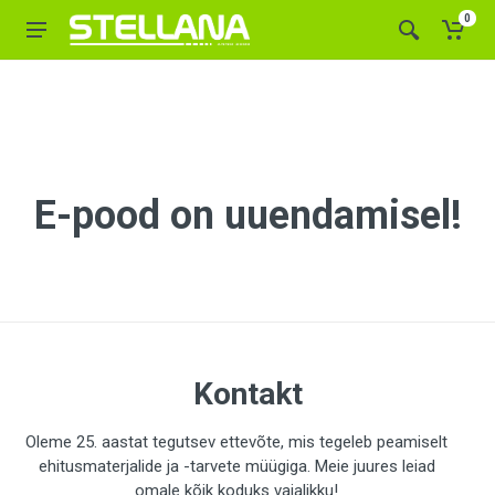
0
E-pood on uuendamisel!
Kontakt
Oleme 25. aastat tegutsev ettevõte, mis tegeleb peamiselt
ehitusmaterjalide ja -tarvete müügiga. Meie juures leiad
omale kõik koduks vajalikku!