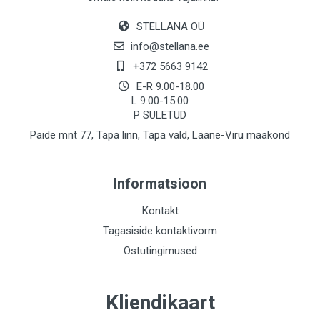
STELLANA OÜ
info@stellana.ee
+372 5663 9142
E-R 9.00-18.00
L 9.00-15.00
P SULETUD
Paide mnt 77, Tapa linn, Tapa vald, Lääne-Viru maakond
Informatsioon
Kontakt
Tagasiside kontaktivorm
Ostutingimused
Kliendikaart