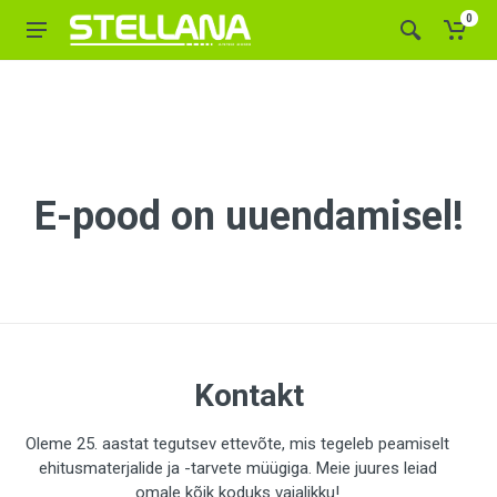
0
E-pood on uuendamisel!
Kontakt
Oleme 25. aastat tegutsev ettevõte, mis tegeleb peamiselt
ehitusmaterjalide ja -tarvete müügiga. Meie juures leiad
omale kõik koduks vajalikku!