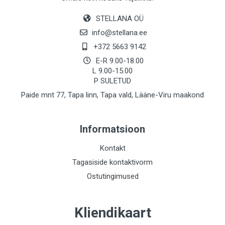
STELLANA OÜ
info@stellana.ee
+372 5663 9142
E-R 9.00-18.00
L 9.00-15.00
P SULETUD
Paide mnt 77, Tapa linn, Tapa vald, Lääne-Viru maakond
Informatsioon
Kontakt
Tagasiside kontaktivorm
Ostutingimused
Kliendikaart