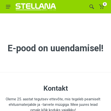
0
E-pood on uuendamisel!
Kontakt
Oleme 25. aastat tegutsev ettevõte, mis tegeleb peamiselt
ehitusmaterjalide ja -tarvete müügiga. Meie juures leiad
omale kõik koduks vajalikku!