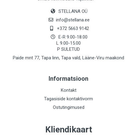
STELLANA OÜ
info@stellana.ee
+372 5663 9142
E-R 9.00-18.00
L 9.00-15.00
P SULETUD
Paide mnt 77, Tapa linn, Tapa vald, Lääne-Viru maakond
Informatsioon
Kontakt
Tagasiside kontaktivorm
Ostutingimused
Kliendikaart