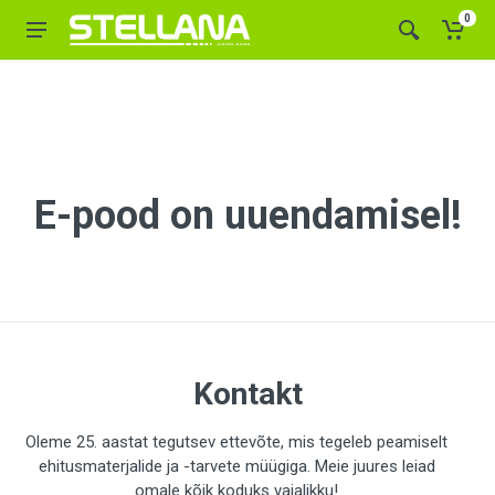
0
E-pood on uuendamisel!
Kontakt
Oleme 25. aastat tegutsev ettevõte, mis tegeleb peamiselt
ehitusmaterjalide ja -tarvete müügiga. Meie juures leiad
omale kõik koduks vajalikku!