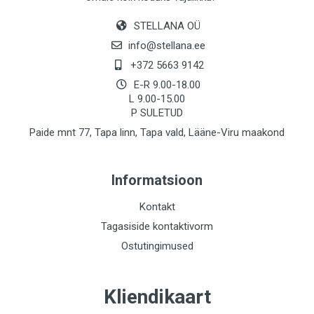
STELLANA OÜ
info@stellana.ee
+372 5663 9142
E-R 9.00-18.00
L 9.00-15.00
P SULETUD
Paide mnt 77, Tapa linn, Tapa vald, Lääne-Viru maakond
Informatsioon
Kontakt
Tagasiside kontaktivorm
Ostutingimused
Kliendikaart