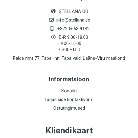
STELLANA OÜ
info@stellana.ee
+372 5663 9142
E-R 9.00-18.00
L 9.00-15.00
P SULETUD
Paide mnt 77, Tapa linn, Tapa vald, Lääne-Viru maakond
Informatsioon
Kontakt
Tagasiside kontaktivorm
Ostutingimused
Kliendikaart