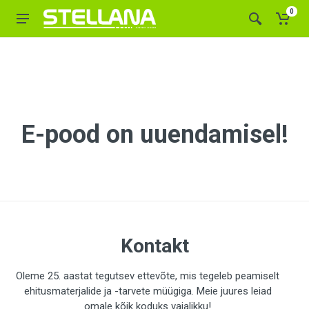
0
E-pood on uuendamisel!
Kontakt
Oleme 25. aastat tegutsev ettevõte, mis tegeleb peamiselt
ehitusmaterjalide ja -tarvete müügiga. Meie juures leiad
omale kõik koduks vajalikku!