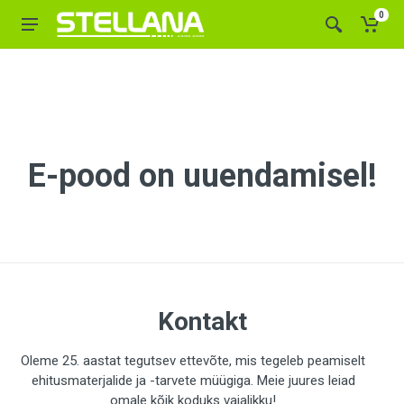
0
E-pood on uuendamisel!
Kontakt
Oleme 25. aastat tegutsev ettevõte, mis tegeleb peamiselt
ehitusmaterjalide ja -tarvete müügiga. Meie juures leiad
omale kõik koduks vajalikku!