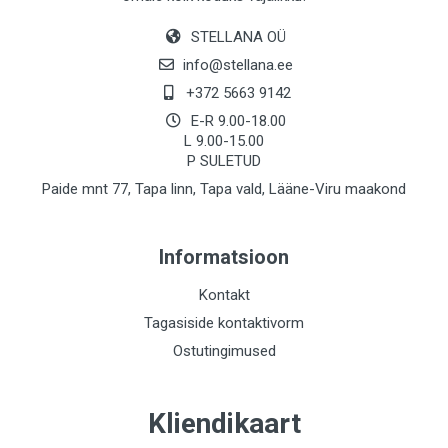
STELLANA OÜ
info@stellana.ee
+372 5663 9142
E-R 9.00-18.00
L 9.00-15.00
P SULETUD
Paide mnt 77, Tapa linn, Tapa vald, Lääne-Viru maakond
Informatsioon
Kontakt
Tagasiside kontaktivorm
Ostutingimused
Kliendikaart