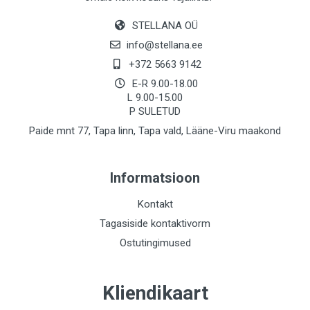
STELLANA OÜ
info@stellana.ee
+372 5663 9142
E-R 9.00-18.00
L 9.00-15.00
P SULETUD
Paide mnt 77, Tapa linn, Tapa vald, Lääne-Viru maakond
Informatsioon
Kontakt
Tagasiside kontaktivorm
Ostutingimused
Kliendikaart