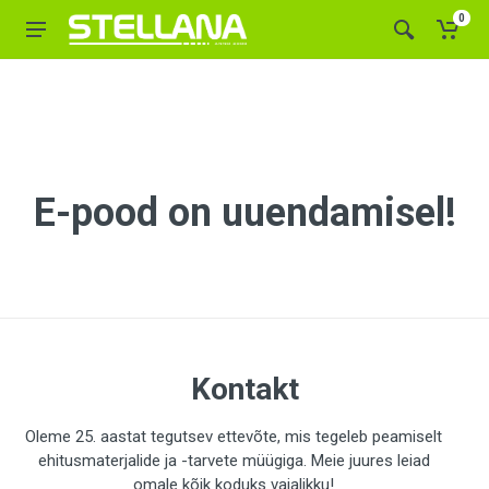
0
E-pood on uuendamisel!
Kontakt
Oleme 25. aastat tegutsev ettevõte, mis tegeleb peamiselt
ehitusmaterjalide ja -tarvete müügiga. Meie juures leiad
omale kõik koduks vajalikku!