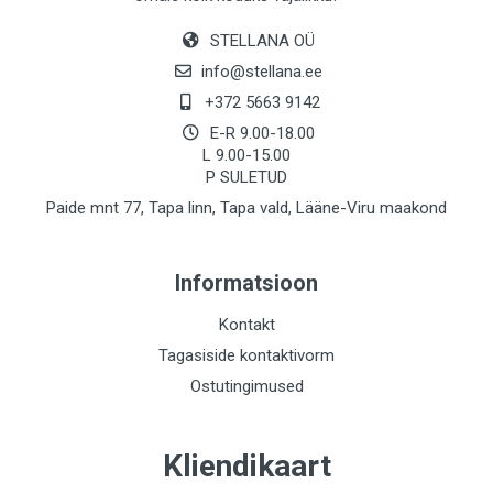
STELLANA OÜ
info@stellana.ee
+372 5663 9142
E-R 9.00-18.00
L 9.00-15.00
P SULETUD
Paide mnt 77, Tapa linn, Tapa vald, Lääne-Viru maakond
Informatsioon
Kontakt
Tagasiside kontaktivorm
Ostutingimused
Kliendikaart