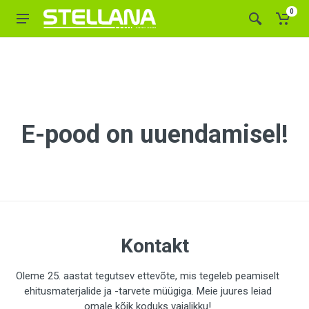
0
E-pood on uuendamisel!
Kontakt
Oleme 25. aastat tegutsev ettevõte, mis tegeleb peamiselt
ehitusmaterjalide ja -tarvete müügiga. Meie juures leiad
omale kõik koduks vajalikku!