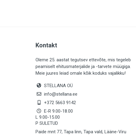
PLAADID (64)
ELEKTER (764)
KATUS (13)
SAEMATERJALID (8)
Kontakt
LIISTUD (183)
KIVID (31)
Oleme 25. aastat tegutsev ettevõte, mis tegeleb
peamiselt ehitusmaterjalide ja -tarvete müügiga.
KATTED (133)
Meie juures leiad omale kõik koduks vajalikku!
AIATARBED (647)
STELLANA OÜ
MAALRITARBED (1028)
info@stellana.ee
SOOJUSTUS (15)
+372 5663 9142
E-R 9.00-18.00
KEEMIA (222)
L 9.00-15.00
P SULETUD
TÖÖRIIDED (117)
Paide mnt 77, Tapa linn, Tapa vald, Lääne-Viru
SAUN (8)