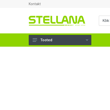
Kontakt
Tooted
UKSED, AKNAD (295)
AHJUTARBED (165)
KINNITUSVAHENDID (276)
TÖÖRIISTAD (902)
SANTEHNIKA (1498)
VENTILATSIOON (209)
KARKASS (57)