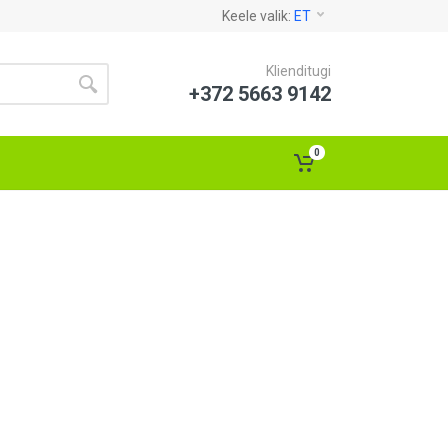
Keele valik:
ET
Klienditugi
+372 5663 9142
0