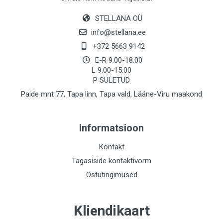
STELLANA OÜ
info@stellana.ee
+372 5663 9142
E-R 9.00-18.00
L 9.00-15.00
P SULETUD
Paide mnt 77, Tapa linn, Tapa vald, Lääne-Viru maakond
Informatsioon
Kontakt
Tagasiside kontaktivorm
Ostutingimused
Kliendikaart