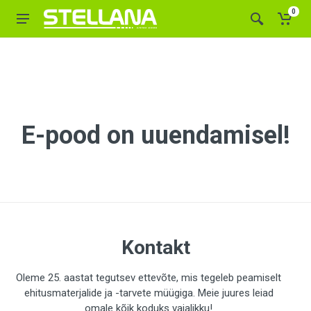
0
E-pood on uuendamisel!
Kontakt
Oleme 25. aastat tegutsev ettevõte, mis tegeleb peamiselt
ehitusmaterjalide ja -tarvete müügiga. Meie juures leiad
omale kõik koduks vajalikku!