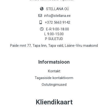
STELLANA OÜ
info@stellana.ee
+372 5663 9142
E-R 9.00-18.00
L 9.00-15.00
P SULETUD
Paide mnt 77, Tapa linn, Tapa vald, Lääne-Viru maakond
Informatsioon
Kontakt
Tagasiside kontaktivorm
Ostutingimused
Kliendikaart