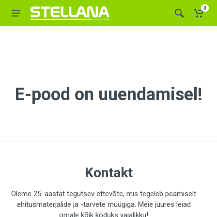
0
E-pood on uuendamisel!
Kontakt
Oleme 25. aastat tegutsev ettevõte, mis tegeleb peamiselt
ehitusmaterjalide ja -tarvete müügiga. Meie juures leiad
omale kõik koduks vajalikku!