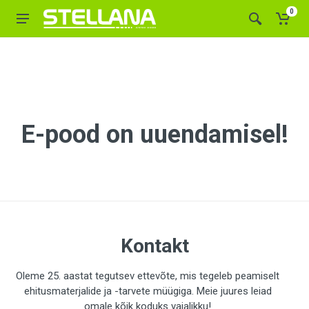
0
E-pood on uuendamisel!
Kontakt
Oleme 25. aastat tegutsev ettevõte, mis tegeleb peamiselt
ehitusmaterjalide ja -tarvete müügiga. Meie juures leiad
omale kõik koduks vajalikku!