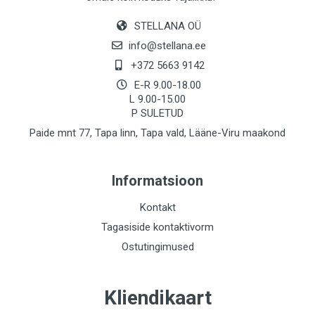
STELLANA OÜ
info@stellana.ee
+372 5663 9142
E-R 9.00-18.00
L 9.00-15.00
P SULETUD
Paide mnt 77, Tapa linn, Tapa vald, Lääne-Viru maakond
Informatsioon
Kontakt
Tagasiside kontaktivorm
Ostutingimused
Kliendikaart