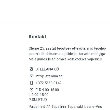
PLAADID (63)
ELEKTER (765)
KATUS (13)
SAEMATERJALID (8)
Kontakt
LIISTUD (183)
KIVID (31)
Oleme 25. aastat tegutsev ettevõte, mis tegeleb
peamiselt ehitusmaterjalide ja -tarvete müügiga.
KATTED (132)
Meie juures leiad omale kõik koduks vajalikku!
AIATARBED (648)
STELLANA OÜ
MAALRITARBED (1025)
info@stellana.ee
SOOJUSTUS (16)
+372 5663 9142
E-R 9.00-18.00
KEEMIA (220)
L 9.00-15.00
P SULETUD
TÖÖRIIDED (117)
Paide mnt 77, Tapa linn, Tapa vald, Lääne-Viru
SAUN (8)