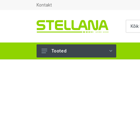
Kontakt
Tooted
UKSED, AKNAD (296)
AHJUTARBED (165)
KINNITUSVAHENDID (276)
TÖÖRIISTAD (904)
SANTEHNIKA (1502)
VENTILATSIOON (209)
KARKASS (58)