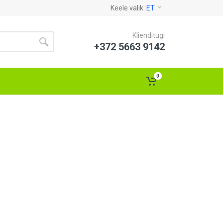
Keele valik:
ET
Klienditugi
+372 5663 9142
0