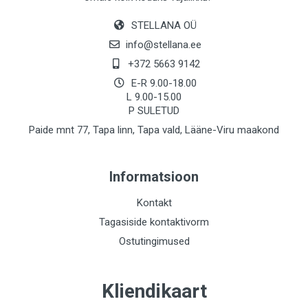
STELLANA OÜ
info@stellana.ee
+372 5663 9142
E-R 9.00-18.00
L 9.00-15.00
P SULETUD
Paide mnt 77, Tapa linn, Tapa vald, Lääne-Viru maakond
Informatsioon
Kontakt
Tagasiside kontaktivorm
Ostutingimused
Kliendikaart