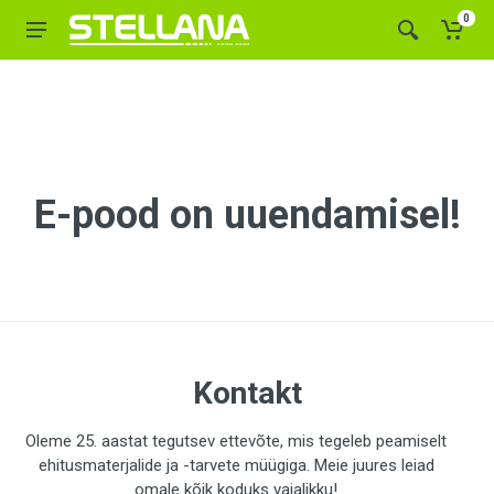
0
E-pood on uuendamisel!
Kontakt
Oleme 25. aastat tegutsev ettevõte, mis tegeleb peamiselt
ehitusmaterjalide ja -tarvete müügiga. Meie juures leiad
omale kõik koduks vajalikku!