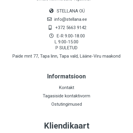
STELLANA OÜ
info@stellana.ee
+372 5663 9142
E-R 9.00-18.00
L 9.00-15.00
P SULETUD
Paide mnt 77, Tapa linn, Tapa vald, Lääne-Viru maakond
Informatsioon
Kontakt
Tagasiside kontaktivorm
Ostutingimused
Kliendikaart