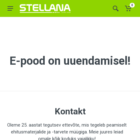
0
E-pood on uuendamisel!
Kontakt
Oleme 25. aastat tegutsev ettevõte, mis tegeleb peamiselt
ehitusmaterjalide ja -tarvete müügiga. Meie juures leiad
omale kõik koduks vajalikku!