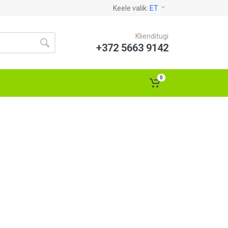
Keele valik:
ET
Klienditugi
+372 5663 9142
0