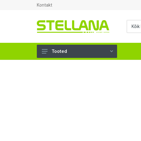
Kontakt
Tooted
UKSED, AKNAD (295)
AHJUTARBED (165)
KINNITUSVAHENDID (276)
TÖÖRIISTAD (906)
SANTEHNIKA (1503)
VENTILATSIOON (209)
KARKASS (57)