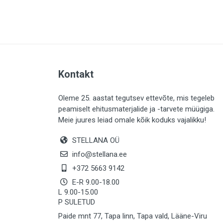
PLAADID (64)
ELEKTER (763)
KATUS (13)
SAEMATERJALID (8)
Kontakt
LIISTUD (183)
KIVID (31)
Oleme 25. aastat tegutsev ettevõte, mis tegeleb
peamiselt ehitusmaterjalide ja -tarvete müügiga.
KATTED (133)
Meie juures leiad omale kõik koduks vajalikku!
AIATARBED (647)
STELLANA OÜ
MAALRITARBED (1029)
info@stellana.ee
SOOJUSTUS (15)
+372 5663 9142
E-R 9.00-18.00
KEEMIA (222)
L 9.00-15.00
P SULETUD
TÖÖRIIDED (117)
Paide mnt 77, Tapa linn, Tapa vald, Lääne-Viru
SAUN (8)