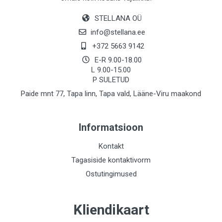
STELLANA OÜ
info@stellana.ee
+372 5663 9142
E-R 9.00-18.00
L 9.00-15.00
P SULETUD
Paide mnt 77, Tapa linn, Tapa vald, Lääne-Viru maakond
Informatsioon
Kontakt
Tagasiside kontaktivorm
Ostutingimused
Kliendikaart