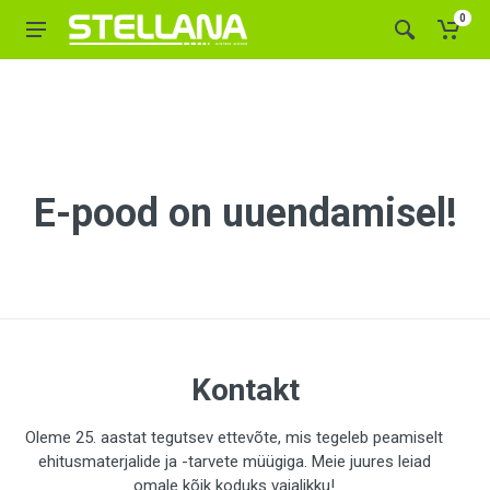
0
E-pood on uuendamisel!
Kontakt
Oleme 25. aastat tegutsev ettevõte, mis tegeleb peamiselt
ehitusmaterjalide ja -tarvete müügiga. Meie juures leiad
omale kõik koduks vajalikku!