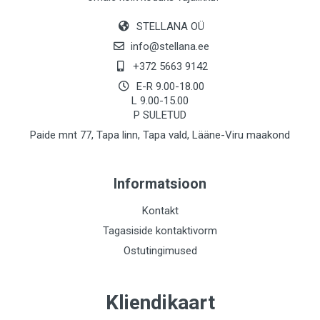
STELLANA OÜ
info@stellana.ee
+372 5663 9142
E-R 9.00-18.00
L 9.00-15.00
P SULETUD
Paide mnt 77, Tapa linn, Tapa vald, Lääne-Viru maakond
Informatsioon
Kontakt
Tagasiside kontaktivorm
Ostutingimused
Kliendikaart