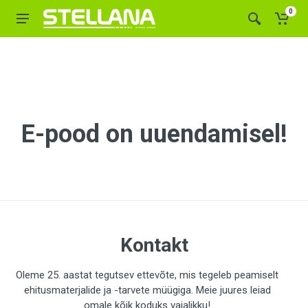
0
E-pood on uuendamisel!
Kontakt
Oleme 25. aastat tegutsev ettevõte, mis tegeleb peamiselt
ehitusmaterjalide ja -tarvete müügiga. Meie juures leiad
omale kõik koduks vajalikku!