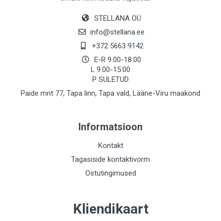
STELLANA OÜ
info@stellana.ee
+372 5663 9142
E-R 9.00-18.00
L 9.00-15.00
P SULETUD
Paide mnt 77, Tapa linn, Tapa vald, Lääne-Viru maakond
Informatsioon
Kontakt
Tagasiside kontaktivorm
Ostutingimused
Kliendikaart