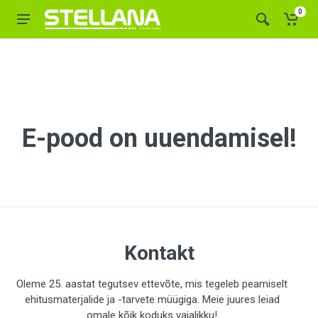
0
E-pood on uuendamisel!
Kontakt
Oleme 25. aastat tegutsev ettevõte, mis tegeleb peamiselt
ehitusmaterjalide ja -tarvete müügiga. Meie juures leiad
omale kõik koduks vajalikku!