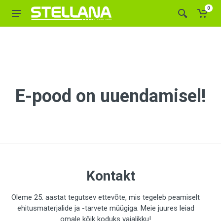
0
E-pood on uuendamisel!
Kontakt
Oleme 25. aastat tegutsev ettevõte, mis tegeleb peamiselt
ehitusmaterjalide ja -tarvete müügiga. Meie juures leiad
omale kõik koduks vajalikku!