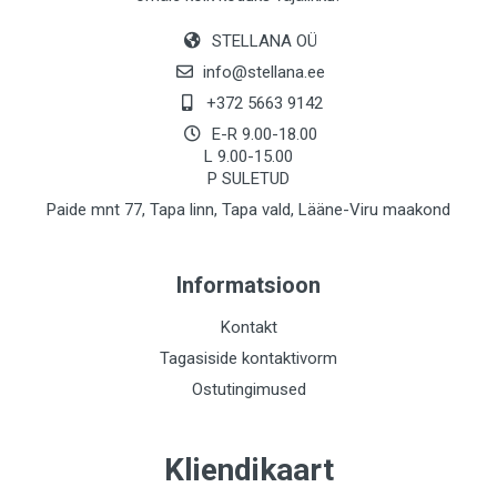
STELLANA OÜ
info@stellana.ee
+372 5663 9142
E-R 9.00-18.00
L 9.00-15.00
P SULETUD
Paide mnt 77, Tapa linn, Tapa vald, Lääne-Viru maakond
Informatsioon
Kontakt
Tagasiside kontaktivorm
Ostutingimused
Kliendikaart