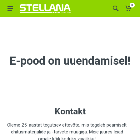
0
E-pood on uuendamisel!
Kontakt
Oleme 25. aastat tegutsev ettevõte, mis tegeleb peamiselt
ehitusmaterjalide ja -tarvete müügiga. Meie juures leiad
omale kõik koduks vajalikku!