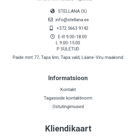
STELLANA OÜ
info@stellana.ee
+372 5663 9142
E-R 9.00-18.00
L 9.00-15.00
P SULETUD
Paide mnt 77, Tapa linn, Tapa vald, Lääne-Viru maakond
Informatsioon
Kontakt
Tagasiside kontaktivorm
Ostutingimused
Kliendikaart