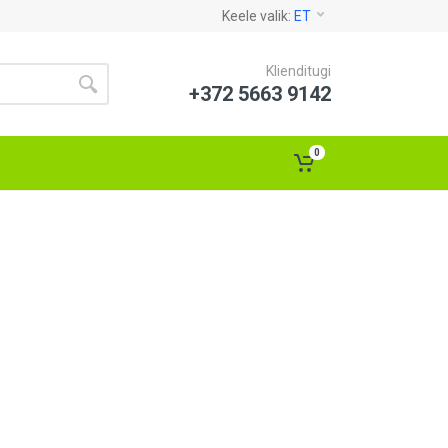
Keele valik:
ET
Klienditugi
+372 5663 9142
0