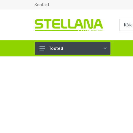
Kontakt
Tooted
UKSED, AKNAD (296)
AHJUTARBED (165)
KINNITUSVAHENDID (276)
TÖÖRIISTAD (904)
SANTEHNIKA (1503)
VENTILATSIOON (209)
KARKASS (57)