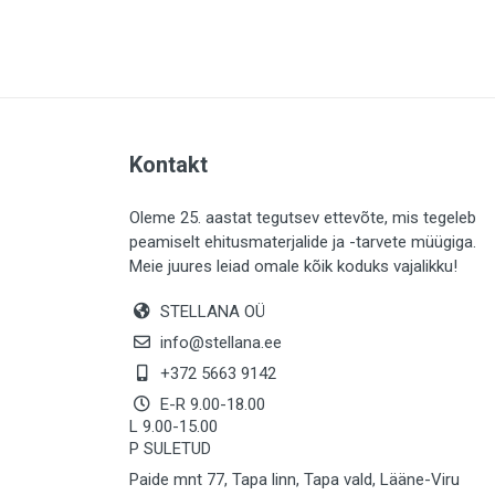
PLAADID (63)
ELEKTER (763)
KATUS (13)
SAEMATERJALID (8)
Kontakt
LIISTUD (183)
KIVID (31)
Oleme 25. aastat tegutsev ettevõte, mis tegeleb
peamiselt ehitusmaterjalide ja -tarvete müügiga.
KATTED (132)
Meie juures leiad omale kõik koduks vajalikku!
AIATARBED (647)
STELLANA OÜ
MAALRITARBED (1024)
info@stellana.ee
SOOJUSTUS (15)
+372 5663 9142
E-R 9.00-18.00
KEEMIA (220)
L 9.00-15.00
P SULETUD
TÖÖRIIDED (117)
Paide mnt 77, Tapa linn, Tapa vald, Lääne-Viru
SAUN (8)