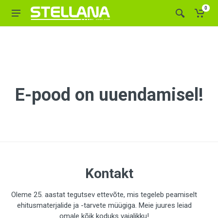
0
E-pood on uuendamisel!
Kontakt
Oleme 25. aastat tegutsev ettevõte, mis tegeleb peamiselt
ehitusmaterjalide ja -tarvete müügiga. Meie juures leiad
omale kõik koduks vajalikku!