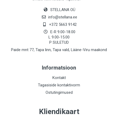
STELLANA OÜ
info@stellana.ee
+372 5663 9142
E-R 9.00-18.00
L 9.00-15.00
P SULETUD
Paide mnt 77, Tapa linn, Tapa vald, Lääne-Viru maakond
Informatsioon
Kontakt
Tagasiside kontaktivorm
Ostutingimused
Kliendikaart