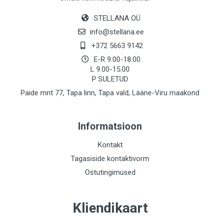
STELLANA OÜ
info@stellana.ee
+372 5663 9142
E-R 9.00-18.00
L 9.00-15.00
P SULETUD
Paide mnt 77, Tapa linn, Tapa vald, Lääne-Viru maakond
Informatsioon
Kontakt
Tagasiside kontaktivorm
Ostutingimused
Kliendikaart