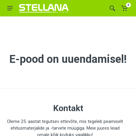
0
E-pood on uuendamisel!
Kontakt
Oleme 25. aastat tegutsev ettevõte, mis tegeleb peamiselt
ehitusmaterjalide ja -tarvete müügiga. Meie juures leiad
omale kõik koduks vajalikku!