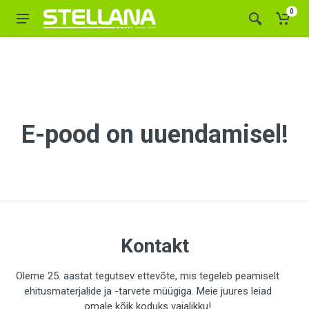
0
E-pood on uuendamisel!
Kontakt
Oleme 25. aastat tegutsev ettevõte, mis tegeleb peamiselt
ehitusmaterjalide ja -tarvete müügiga. Meie juures leiad
omale kõik koduks vajalikku!