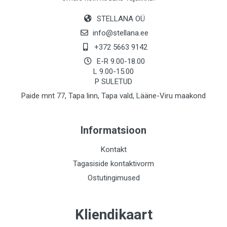
STELLANA OÜ
info@stellana.ee
+372 5663 9142
E-R 9.00-18.00
L 9.00-15.00
P SULETUD
Paide mnt 77, Tapa linn, Tapa vald, Lääne-Viru maakond
Informatsioon
Kontakt
Tagasiside kontaktivorm
Ostutingimused
Kliendikaart