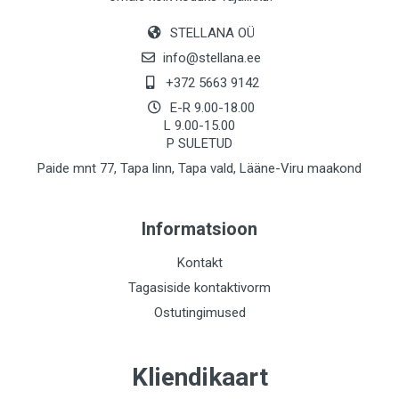
STELLANA OÜ
info@stellana.ee
+372 5663 9142
E-R 9.00-18.00
L 9.00-15.00
P SULETUD
Paide mnt 77, Tapa linn, Tapa vald, Lääne-Viru maakond
Informatsioon
Kontakt
Tagasiside kontaktivorm
Ostutingimused
Kliendikaart