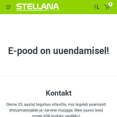
0
E-pood on uuendamisel!
Kontakt
Oleme 25. aastat tegutsev ettevõte, mis tegeleb peamiselt
ehitusmaterjalide ja -tarvete müügiga. Meie juures leiad
omale kõik koduks vajalikku!