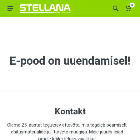
0
E-pood on uuendamisel!
Kontakt
Oleme 25. aastat tegutsev ettevõte, mis tegeleb peamiselt
ehitusmaterjalide ja -tarvete müügiga. Meie juures leiad
omale kõik koduks vajalikku!