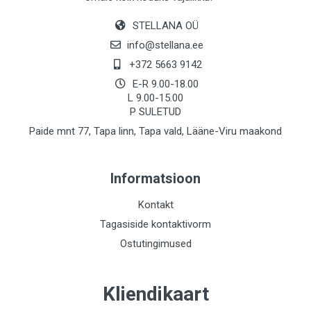
STELLANA OÜ
info@stellana.ee
+372 5663 9142
E-R 9.00-18.00
L 9.00-15.00
P SULETUD
Paide mnt 77, Tapa linn, Tapa vald, Lääne-Viru maakond
Informatsioon
Kontakt
Tagasiside kontaktivorm
Ostutingimused
Kliendikaart