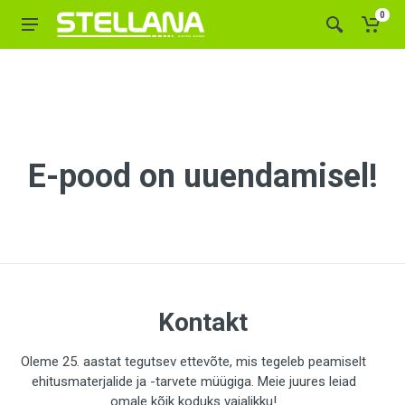
0
E-pood on uuendamisel!
Kontakt
Oleme 25. aastat tegutsev ettevõte, mis tegeleb peamiselt
ehitusmaterjalide ja -tarvete müügiga. Meie juures leiad
omale kõik koduks vajalikku!