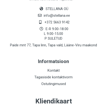
STELLANA OÜ
info@stellana.ee
+372 5663 9142
E-R 9.00-18.00
L 9.00-15.00
P SULETUD
Paide mnt 77, Tapa linn, Tapa vald, Lääne-Viru maakond
Informatsioon
Kontakt
Tagasiside kontaktivorm
Ostutingimused
Kliendikaart