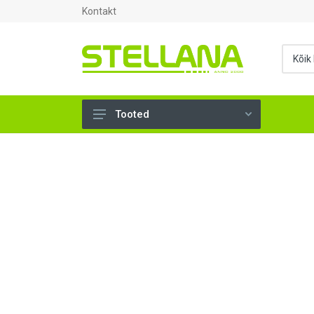
Kontakt
Tooted
UKSED, AKNAD (295)
AHJUTARBED (165)
KINNITUSVAHENDID (276)
TÖÖRIISTAD (906)
SANTEHNIKA (1503)
VENTILATSIOON (209)
KARKASS (57)