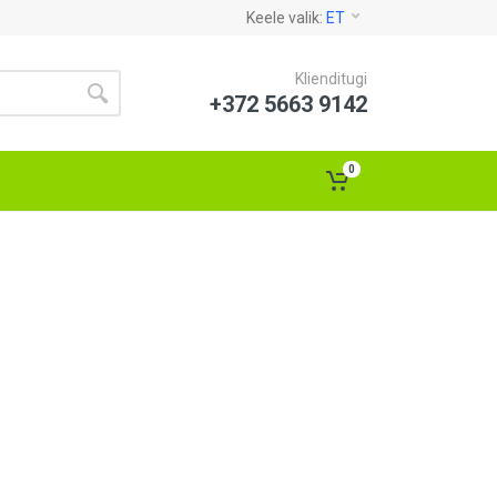
Keele valik:
ET
Klienditugi
+372 5663 9142
0