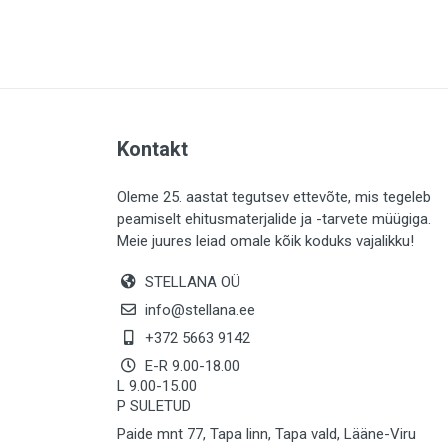
PLAADID (64)
ELEKTER (763)
KATUS (13)
SAEMATERJALID (8)
Kontakt
LIISTUD (183)
KIVID (31)
Oleme 25. aastat tegutsev ettevõte, mis tegeleb
peamiselt ehitusmaterjalide ja -tarvete müügiga.
KATTED (133)
Meie juures leiad omale kõik koduks vajalikku!
AIATARBED (647)
STELLANA OÜ
MAALRITARBED (1029)
info@stellana.ee
SOOJUSTUS (15)
+372 5663 9142
E-R 9.00-18.00
KEEMIA (222)
L 9.00-15.00
P SULETUD
TÖÖRIIDED (117)
Paide mnt 77, Tapa linn, Tapa vald, Lääne-Viru
SAUN (8)