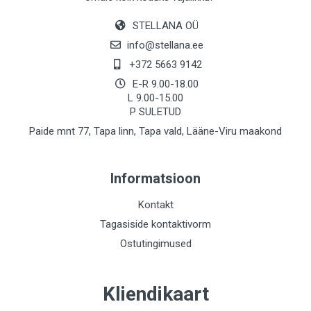
STELLANA OÜ
info@stellana.ee
+372 5663 9142
E-R 9.00-18.00
L 9.00-15.00
P SULETUD
Paide mnt 77, Tapa linn, Tapa vald, Lääne-Viru maakond
Informatsioon
Kontakt
Tagasiside kontaktivorm
Ostutingimused
Kliendikaart