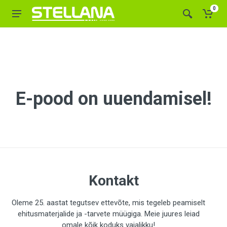
0
E-pood on uuendamisel!
Kontakt
Oleme 25. aastat tegutsev ettevõte, mis tegeleb peamiselt
ehitusmaterjalide ja -tarvete müügiga. Meie juures leiad
omale kõik koduks vajalikku!