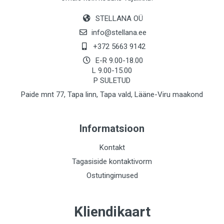
STELLANA OÜ
info@stellana.ee
+372 5663 9142
E-R 9.00-18.00
L 9.00-15.00
P SULETUD
Paide mnt 77, Tapa linn, Tapa vald, Lääne-Viru maakond
Informatsioon
Kontakt
Tagasiside kontaktivorm
Ostutingimused
Kliendikaart