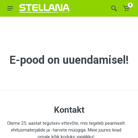
0
E-pood on uuendamisel!
Kontakt
Oleme 25. aastat tegutsev ettevõte, mis tegeleb peamiselt
ehitusmaterjalide ja -tarvete müügiga. Meie juures leiad
omale kõik koduks vajalikku!