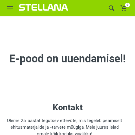
0
E-pood on uuendamisel!
Kontakt
Oleme 25. aastat tegutsev ettevõte, mis tegeleb peamiselt
ehitusmaterjalide ja -tarvete müügiga. Meie juures leiad
omale kõik koduks vajalikku!