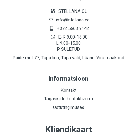
STELLANA OÜ
info@stellana.ee
+372 5663 9142
E-R 9.00-18.00
L 9.00-15.00
P SULETUD
Paide mnt 77, Tapa linn, Tapa vald, Lääne-Viru maakond
Informatsioon
Kontakt
Tagasiside kontaktivorm
Ostutingimused
Kliendikaart