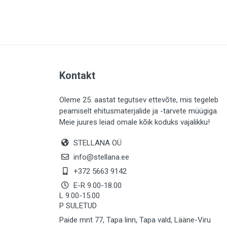
PLAADID (63)
ELEKTER (765)
KATUS (13)
SAEMATERJALID (8)
Kontakt
LIISTUD (183)
KIVID (31)
Oleme 25. aastat tegutsev ettevõte, mis tegeleb
peamiselt ehitusmaterjalide ja -tarvete müügiga.
KATTED (132)
Meie juures leiad omale kõik koduks vajalikku!
AIATARBED (646)
STELLANA OÜ
MAALRITARBED (1024)
info@stellana.ee
SOOJUSTUS (16)
+372 5663 9142
E-R 9.00-18.00
KEEMIA (220)
L 9.00-15.00
P SULETUD
TÖÖRIIDED (117)
Paide mnt 77, Tapa linn, Tapa vald, Lääne-Viru
SAUN (8)