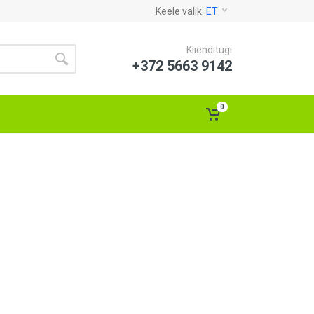
Keele valik:
ET
Klienditugi
+372 5663 9142
0