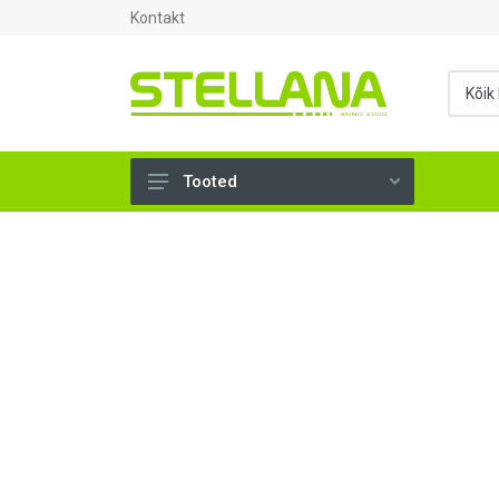
Kontakt
Tooted
UKSED, AKNAD (294)
AHJUTARBED (165)
KINNITUSVAHENDID (276)
TÖÖRIISTAD (897)
SANTEHNIKA (1499)
VENTILATSIOON (209)
KARKASS (58)